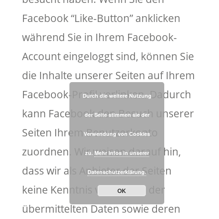
Facebook “Like-Button” anklicken
während Sie in Ihrem Facebook-
Account eingeloggt sind, können Sie
die Inhalte unserer Seiten auf Ihrem
Facebook-Profil verlinken. Dadurch
Durch die weitere Nutzung
kann Facebook den Besuch unserer
der Seite stimmen sie der
Seiten Ihrem Benutzerkonto
Verwendung von Cookies
zuordnen. Wir weisen darauf hin,
zu.
Mehr Infos in unserer
dass wir als Anbieter der Seiten
Datenschutzerklärung.
keine Kenntnis vom Inhalt der
OK
übermittelten Daten sowie deren